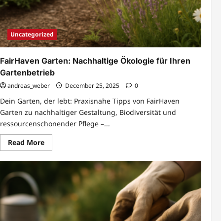
Uncategorized
FairHaven Garten: Nachhaltige Ökologie für Ihren
Gartenbetrieb
andreas_weber
December 25, 2025
0
Dein Garten, der lebt: Praxisnahe Tipps von FairHaven
Garten zu nachhaltiger Gestaltung, Biodiversität und
ressourcenschonender Pflege –...
Read
Read More
more
about
FairHaven
Garten:
Nachhaltige
Ökologie
für
Ihren
Gartenbetrieb