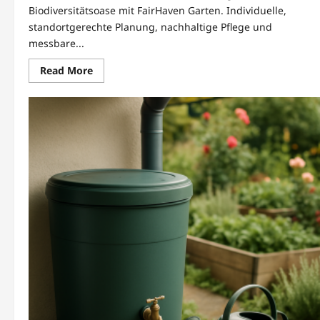
Biodiversitätsoase mit FairHaven Garten. Individuelle,
standortgerechte Planung, nachhaltige Pflege und
messbare...
Read
Read More
more
about
Artenvielfalt
im
Garten
fördern
mit
FairHaven
Garten
und
Pflege