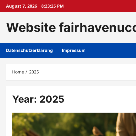
Skip
August 7, 2026
8:23:27 PM
to
content
Website fairhavenuc
Datenschutzerklärung
Impressum
Home
2025
Year:
2025