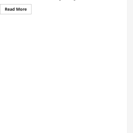
Read
Read More
more
about
Bodenverbesserung
Beete
Grundlagen
mit
FairHaven
Garten