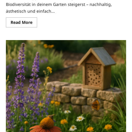
Biodiversität in deinem Garten steigerst – nachhaltig,
ästhetisch und einfach...
Read
Read More
more
about
FairHaven
Garten:
Nützlinge
fördern
für
mehr
Biodiversität
im
Garten