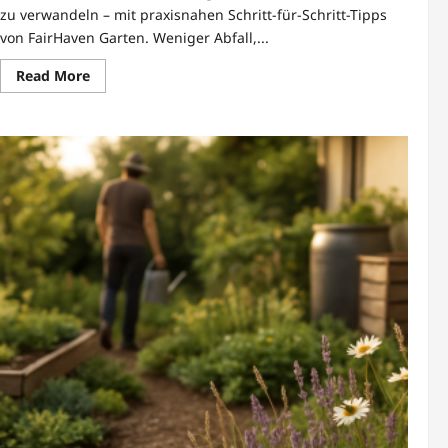
zu verwandeln – mit praxisnahen Schritt-für-Schritt-Tipps
von FairHaven Garten. Weniger Abfall,...
Read
Read More
more
about
Nachhaltige
Kompostierung
von
Gartenabfällen
bei
FairHaven
Garten