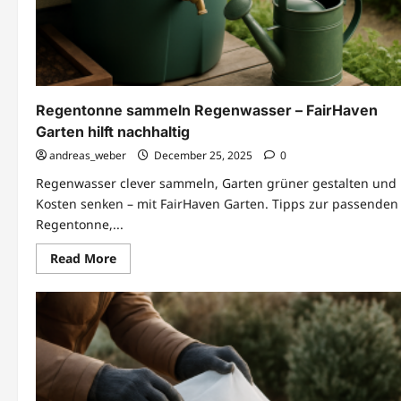
Regentonne sammeln Regenwasser – FairHaven
Garten hilft nachhaltig
andreas_weber
December 25, 2025
0
Regenwasser clever sammeln, Garten grüner gestalten und
Kosten senken – mit FairHaven Garten. Tipps zur passenden
Regentonne,...
Read
Read More
more
about
Regentonne
sammeln
Regenwasser
–
FairHaven
Garten
hilft
nachhaltig