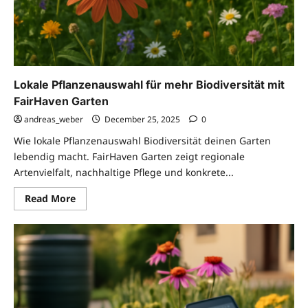
Lokale Pflanzenauswahl für mehr Biodiversität mit
FairHaven Garten
andreas_weber
December 25, 2025
0
Wie lokale Pflanzenauswahl Biodiversität deinen Garten
lebendig macht. FairHaven Garten zeigt regionale
Artenvielfalt, nachhaltige Pflege und konkrete...
Read
Read More
more
about
Lokale
Pflanzenauswahl
für
mehr
Biodiversität
mit
FairHaven
Garten