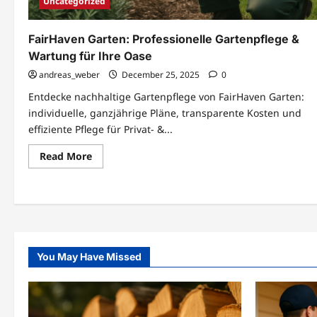
Uncategorized
FairHaven Garten: Professionelle Gartenpflege &
Wartung für Ihre Oase
andreas_weber
December 25, 2025
0
Entdecke nachhaltige Gartenpflege von FairHaven Garten:
individuelle, ganzjährige Pläne, transparente Kosten und
effiziente Pflege für Privat- &...
Read
Read More
more
about
FairHaven
Posts
Garten:
Professionelle
pagination
Gartenpflege
&
Wartung
für
Ihre
You May Have Missed
Oase