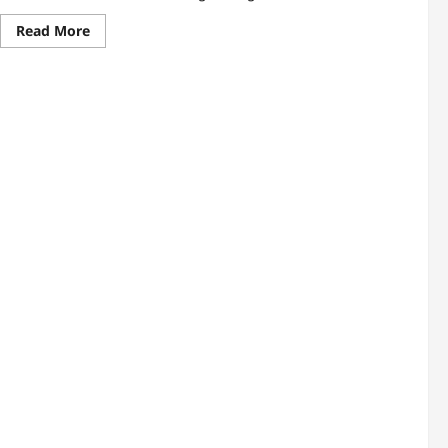
Read
Read More
more
about
Bodenverbesserung
Beete
Grundlagen
mit
FairHaven
Garten