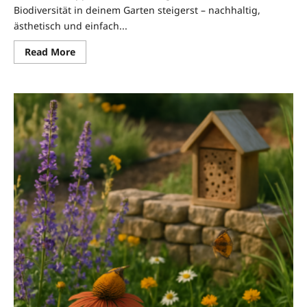
Biodiversität in deinem Garten steigerst – nachhaltig,
ästhetisch und einfach...
Read
Read More
more
about
FairHaven
Garten:
Nützlinge
fördern
für
mehr
Biodiversität
im
Garten