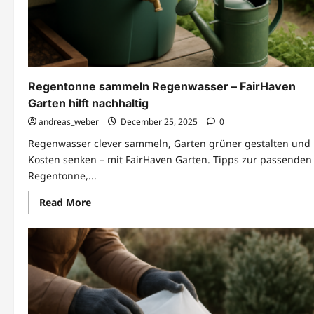
Regentonne sammeln Regenwasser – FairHaven
Garten hilft nachhaltig
andreas_weber
December 25, 2025
0
Regenwasser clever sammeln, Garten grüner gestalten und
Kosten senken – mit FairHaven Garten. Tipps zur passenden
Regentonne,...
Read
Read More
more
about
Regentonne
sammeln
Regenwasser
–
FairHaven
Garten
hilft
nachhaltig