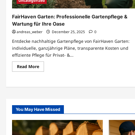
Uncategorized
FairHaven Garten: Professionelle Gartenpflege &
Wartung für Ihre Oase
andreas_weber
December 25, 2025
0
Entdecke nachhaltige Gartenpflege von FairHaven Garten:
individuelle, ganzjährige Pläne, transparente Kosten und
effiziente Pflege für Privat- &...
Read
Read More
more
about
FairHaven
Posts
Garten:
Professionelle
pagination
Gartenpflege
&
Wartung
für
Ihre
You May Have Missed
Oase