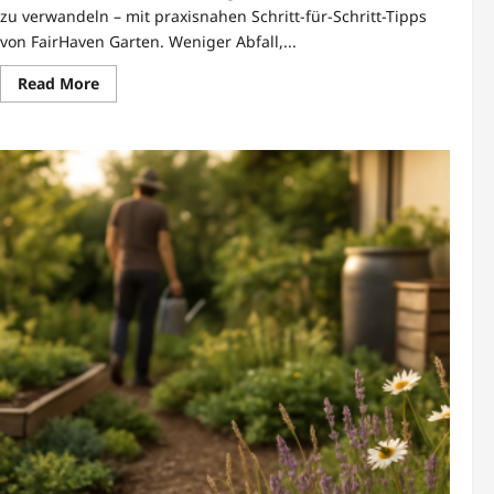
zu verwandeln – mit praxisnahen Schritt-für-Schritt-Tipps
von FairHaven Garten. Weniger Abfall,...
Read
Read More
more
about
Nachhaltige
Kompostierung
von
Gartenabfällen
bei
FairHaven
Garten