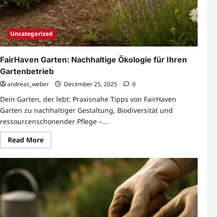
Uncategorized
FairHaven Garten: Nachhaltige Ökologie für Ihren
Gartenbetrieb
andreas_weber
December 25, 2025
0
Dein Garten, der lebt: Praxisnahe Tipps von FairHaven
Garten zu nachhaltiger Gestaltung, Biodiversität und
ressourcenschonender Pflege –...
Read
Read More
more
about
FairHaven
Garten:
Nachhaltige
Ökologie
für
Ihren
Gartenbetrieb