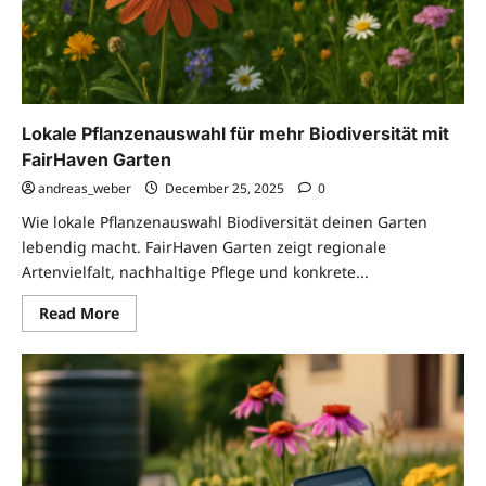
Lokale Pflanzenauswahl für mehr Biodiversität mit
FairHaven Garten
andreas_weber
December 25, 2025
0
Wie lokale Pflanzenauswahl Biodiversität deinen Garten
lebendig macht. FairHaven Garten zeigt regionale
Artenvielfalt, nachhaltige Pflege und konkrete...
Read
Read More
more
about
Lokale
Pflanzenauswahl
für
mehr
Biodiversität
mit
FairHaven
Garten