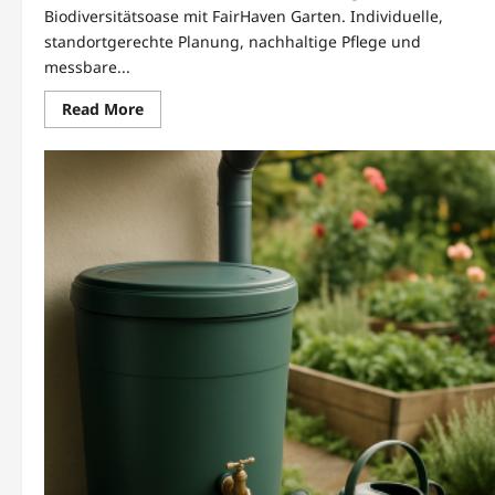
Biodiversitätsoase mit FairHaven Garten. Individuelle,
standortgerechte Planung, nachhaltige Pflege und
messbare...
Read
Read More
more
about
Artenvielfalt
im
Garten
fördern
mit
FairHaven
Garten
und
Pflege